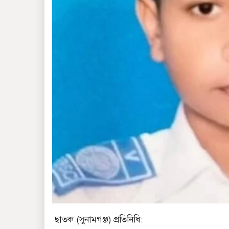
ছাতক (সুনামগঞ্জ) প্রতিনিধি: