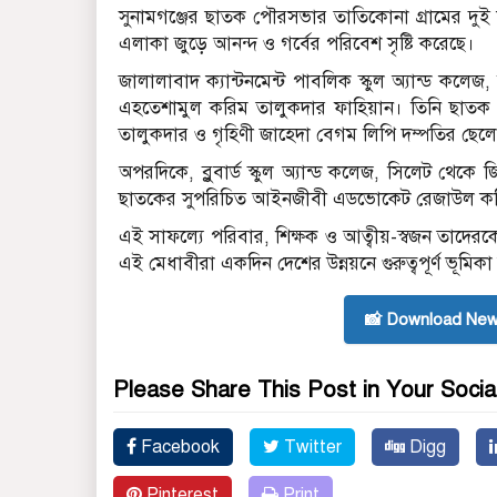
সুনামগঞ্জের ছাতক পৌরসভার তাতিকোনা গ্রামের দুই ক
এলাকা জুড়ে আনন্দ ও গর্বের পরিবেশ সৃষ্টি করেছে।
জালালাবাদ ক্যান্টনমেন্ট পাবলিক স্কুল অ্যান্ড কলে
এহতেশামুল করিম তালুকদার ফাহিয়ান। তিনি ছাতক প্র
তালুকদার ও গৃহিণী জাহেদা বেগম লিপি দম্পতির ছেলে
অপরদিকে, ব্লুবার্ড স্কুল অ্যান্ড কলেজ, সিলেট থে
ছাতকের সুপরিচিত আইনজীবী এডভোকেট রেজাউল করিম ত
এই সাফল্যে পরিবার, শিক্ষক ও আত্বীয়-স্বজন তাদে
এই মেধাবীরা একদিন দেশের উন্নয়নে গুরুত্বপূর্ণ ভূমিক
📸 Download New
Please Share This Post in Your Socia
Facebook
Twitter
Digg
Pinterest
Print