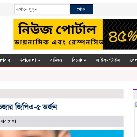
খোজ
অপরাধ
উপজেলা
বানিজ্য
বিনোদন
লাইফ-স্টাইল
খেল
তিজার জিপিএ-৫ অর্জন
বার দেখা