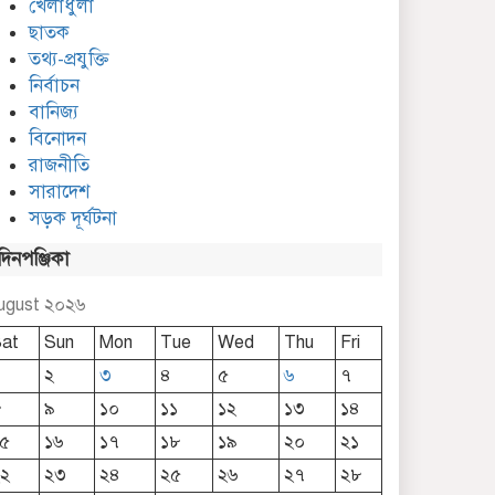
খেলাধুলা
ছাতক
তথ্য-প্রযুক্তি
নির্বাচন
বানিজ্য
বিনোদন
নতুন বাজার আলিম মাদ্রাসায়
অভিভাবক সমাবেশ অনুষ্ঠিত
রাজনীতি
সারাদেশ
সড়ক দূর্ঘটনা
দিনপঞ্জিকা
ugust ২০২৬
at
Sun
Mon
Tue
Wed
Thu
Fri
২
৩
৪
৫
৬
৭
৮
৯
১০
১১
১২
১৩
১৪
৫
১৬
১৭
১৮
১৯
২০
২১
২
২৩
২৪
২৫
২৬
২৭
২৮