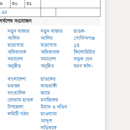
২৯
৩০
৩১
 Jul
সর্বশেষ সংযোজন
নতুন বাজার
নতুন বাজার
ছাতক-
আলিম
আলিম
গোবিন্দগঞ্জ
মাদ্রাসায়
মাদ্রাসায়
১৩
অভিভাবক
অভিভাবক
কিলোমিটার
সমাবেশ
সমাবেশ
সড়ক যেন
অনুষ্ঠিত
অনুষ্ঠিত
মরণ ফাঁদ।
বাংলাদেশ
ছাতকের
মফস্বল
কামরাঙ্গী
সাংবাদিক
জামে
ফোরাম ছাতক
মসজিদের
উপজেলা
ইমাম ও খতিব
কমিটি গঠন
মাওলানা
আব্দুল
লতিফকে