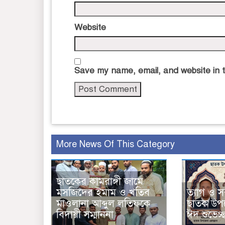
Website
Save my name, email, and website in t
More News Of This Category
ছাতকের কামরাঙ্গী জামে
মসজিদের ইমাম ও খতিব
ত্যাগ ও সম্
মাওলানা আব্দুল লতিফকে
ছাতক উপজে
বিদায়ী সম্মাননা
ঈদ শুভেচ্ছ