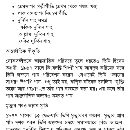
প্রেমসাগর পল্লীগীতি (প্রথম থেকে পঞ্চম খণ্ড)
পাক বঙ্গ ভাগ্য নিয়ন্ত্রণ গীতি
দুর্ব্বিন শাহ সমগ্র
, ফ‌কিক দু‌ব্বিন শাহ
,আল্লামা দু‌ব্বিন শাহ
,ফকির দু‌র্ব্বিন শাহ
আন্তর্জাতিক স্বীকৃতি
লোকসঙ্গীতকে আন্তর্জাতিক পরিসরে তুলে ধরতেও তিনি ছিলেন
অগ্রণী। ১৯৬৭ সালে কিংবদন্তি শিল্পী শাহ আবদুল করিমের সঙ্গে
তিনি লন্ডনে গান পরিবেশন করেন। সেখানেই তিনি “জ্ঞানের
সাগর” উপাধি পান। শুধু তাই নয়, ঋত্বিক ঘটকের চলচ্চিত্র “যুক্তি
তক্কো আর গপ্পো”-তে তাঁর গান ব্যবহার করা হয়। এর ফলে তাঁর
গান আন্তর্জাতিক অঙ্গনেও অমরত্ব পায়।
মৃত্যুর পরও অম্লান স্মৃতি
১৯৭৭ সালের ১৫ ফেব্রুয়ারি তিনি মৃত্যুবরণ করেন। মৃত্যুর প্রায়
পাঁচ দশক পরও তিনি ভক্তদের হৃদয়ে সমানভাবে বেঁচে আছেন।
ছাতকের “দুর্ব্বিন টিলা”-য় প্রতিবছর অসংখ্য ভক্ত ও সাধক তাঁর