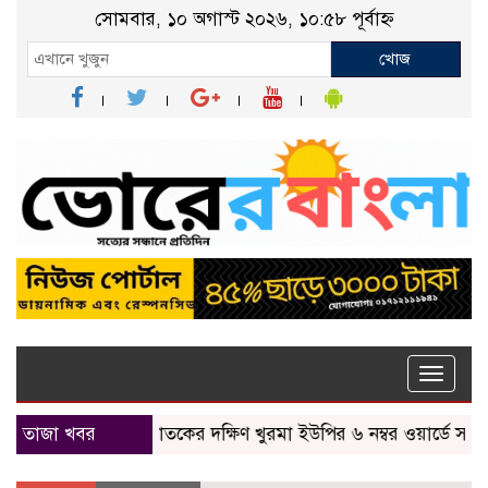
সোমবার, ১০ অগাস্ট ২০২৬, ১০:৫৮ পূর্বাহ্ন
খোজ
Toggle
naviga
তাজা খবর
ছাতকের দক্ষিণ খুরমা ইউপির ৬ নম্বর ওয়ার্ডে সম্ভাব্য প