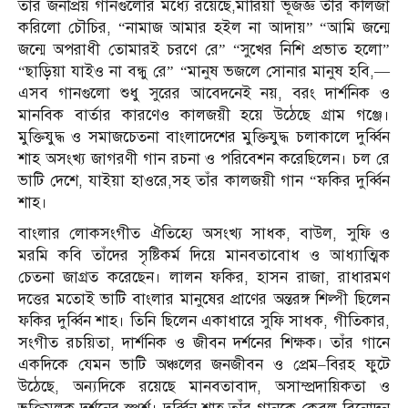
তাঁর জনপ্রিয় গানগুলোর মধ্যে রয়েছে,মারিয়া ভূজজ্ঞ তীর কলিজা
করিলো চৌচির, “নামাজ আমার হইল না আদায়” “আমি জন্মে
জন্মে অপরাধী তোমারই চরণে রে” “সুখের নিশি প্রভাত হলো”
“ছাড়িয়া যাইও না বন্ধু রে” “মানুষ ভজলে সোনার মানুষ হবি,—
এসব গানগুলো শুধু সুরের আবেদনেই নয়, বরং দার্শনিক ও
মানবিক বার্তার কারণেও কালজয়ী হয়ে উঠেছে গ্রাম গ‌ঞ্জে।
মুক্তিযুদ্ধ ও সমাজচেতনা বাংলাদেশের মুক্তিযুদ্ধ চলাকালে দুর্ব্বিন
শাহ অসংখ্য জাগরণী গান রচনা ও পরিবেশন করেছিলেন। চল রে
ভাটি দেশে, যাইয়া হাওরে,সহ তাঁর কালজয়ী গান “ফকির দুর্ব্বিন
শাহ।
বাংলার লোকসংগীত ঐতিহ্যে অসংখ্য সাধক, বাউল, সুফি ও
মরমি কবি তাঁদের সৃষ্টিকর্ম দিয়ে মানবতাবোধ ও আধ্যাত্মিক
চেতনা জাগ্রত করেছেন। লালন ফকির, হাসন রাজা, রাধারমণ
দত্তের মতোই ভাটি বাংলার মানুষের প্রাণের অন্তরঙ্গ শিল্পী ছিলেন
ফকির দুর্ব্বিন শাহ। তিনি ছিলেন একাধারে সুফি সাধক, গীতিকার,
সংগীত রচয়িতা, দার্শনিক ও জীবন দর্শনের শিক্ষক। তাঁর গানে
একদিকে যেমন ভাটি অঞ্চলের জনজীবন ও প্রেম–বিরহ ফুটে
উঠেছে, অন্যদিকে রয়েছে মানবতাবাদ, অসাম্প্রদায়িকতা ও