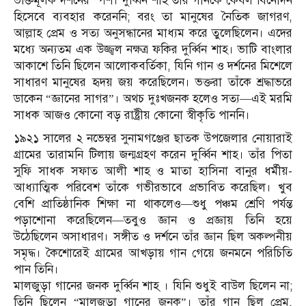
ভক্তিমূলক দর্শনের স্পর্শ। দুর্ব্বিন শাহ তাঁর গানকে কেবল বিনোদন
হিসেবে ব্যবহার করেননি; বরং তা মানুষের নৈতিক জাগরণ,
আল্লাহ প্রেম ও সত্য অনুসন্ধানের মাধ্যম করে তুলেছিলেন। এদের
মধ্যে অন্যতম এক উজ্জ্বল নক্ষত্র ফকির দুর্ব্বিন শাহ। ভাটি বাংলার
আকাশে তিনি ছিলেন আলোকবর্তিকা, যিনি গান ও দর্শনের মিশেলে
সাধারণ মানুষের হৃদয় জয় করেছিলেন। ভক্তরা তাঁকে শ্রদ্ধাভরে
ডাকেন “জ্ঞানের সাগর”। অথচ দুঃখজনক হলেও সত্য—এই মরমি
সাধক আজও কোনো বড় রাষ্ট্রীয় কো‌নো স্বীকৃতি পাননি।
১৯২১ সালের ২ নভেম্বর সুনামগঞ্জের ছাতক উপজেলার নোয়ারাই
গ্রামের তারামনি টিলায় জন্মগ্রহণ করেন দুর্ব্বিন শাহ। তাঁর পিতা
সুফি সাধক সফাত আলী শাহ ও মাতা হাসিনা বানুর ধর্মীয়-
আধ্যাত্মিক পরিবেশ তাঁকে গভীরভাবে প্রভাবিত করেছিল। খুব
বেশি প্রাতিষ্ঠানিক শিক্ষা না থাকলেও—শুধু পঞ্চম শ্রেণি পর্যন্ত
পড়াশোনা করেছিলেন—তবুও জ্ঞান ও প্রজ্ঞায় তিনি হয়ে
উঠেছিলেন অসাধারণ। সঙ্গীত ও দর্শনে তাঁর জ্ঞান ছিল অকল্পনীয়
সমৃদ্ধ। কৈশোরেই গ্রামের আখড়ায় গান গেয়ে জনমনে পরিচিতি
পান তিনি।
মালজুড়া গানের জনক দুর্ব্বিন শাহ‌্ । যি‌নি শুধুই বাউল ছিলেন না;
তিনি ছিলেন “মালজুড়া গানের জনক”। তাঁর গান ছিল প্রেম,