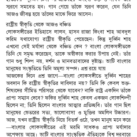
স্মরণে সমবেত হন। গান গেয়ে তাঁকে স্মরণ করেন, যেন তিনি
আজও জীবন্ত হয়ে তাঁদের মাঝে ফিরে আসেন।
রাষ্ট্রীয় স্বীকৃতি থেকে আজও বঞ্চিত
লোকসঙ্গীতের ইতিহাসে লালন, হাসন রাজা কিংবা শাহ আবদুল
করিম যথাযোগ্য রাষ্ট্রীয় স্বীকৃতি পেয়েছেন। কিন্তু দুর্ব্বিন শাহ
এখনো সেই মর্যাদা থেকে বঞ্চিত কেন ? বাংলা লোকসঙ্গীতকে
তিনি যে সমৃদ্ধ করেছেন, তাকে অস্বীকার করার উপায় নেই। তাঁর
গান শুধু শিল্প নয়, দর্শন ও মানবতাবাদের দৃষ্টান্ত। ভাটি বাংলার
মানুষের সংস্কৃতিতে তিনি অমূল্য সম্পদ। প্রশ্ন রয়ে যায়
আজকের দিনে প্রশ্ন জাগে—বাংলা লোকসঙ্গীতে দুর্ব্বিন শাহের
অবদান কি রাষ্ট্রীয় স্বীকৃতির দাবিদার নয়? তিনি কি কেবল ভক্ত-
শিষ্যদের সীমিত পরিসরে থেকে যাবেন? নাকি রাষ্ট্র একদিন তাঁকে
প্রাপ্য সম্মান দেবে? ফকির দুর্ব্বিন শাহ কেবল একজন লোকশিল্পী
ছিলেন না; তিনি ছিলেন বাংলার আত্মার প্রতিচ্ছবি। তাঁর গান ছিল
মানুষের ভেতরের সত্য, ভালোবাসা ও মুক্তির অমলিন উচ্চারণ।
আজ, যখন রাষ্ট্রীয় স্বীকৃতি নিয়ে বিতর্ক ওঠে, তখন মানুষ মনে করে
—বাংলার লোকসঙ্গীতের এই মরমি সাধকও প্রাপ্য মর্যাদার
অপেক্ষায় আছে। ভাটি বাংলার সাংস্কৃতিক ঐতিহ্যকে বিশ্ব দরবারে