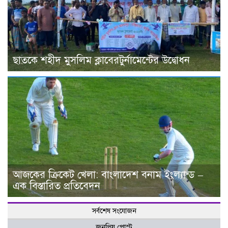
ছাতকে শহীদ মুসলিম ক্লাবেরটুর্নামেন্টের উদ্বোধন
আজকের ক্রিকেট খেলা: বাংলাদেশ বনাম ইংল্যান্ড –
এক বিস্তারিত প্রতিবেদন
সর্বশেষ সংযোজন
জনপ্রিয় পোস্ট