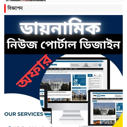
বিজ্ঞাপন
বাংলাবাজার সামারুন্নেছা উচ্চ বিদ্যালয়
ও কলেজের অ্যাডহক কমিটি সভাপতি
হলেন মোঃ আব্দুল জলিল।
ছাতকে রংফুল বেগমের মৃত্যু:
পরিকল্পিত হত্যার অভিযোগ তুলে
সংবাদ সম্মেলন
ছাতকে ৫৩ কোটি ৭১ লাখ টাকার
পৌর বাজেট ঘোষণা
হাজী কমর আলী উচ্চ বিদ্যালয় ও
কলেজের এডহক কমিটির সভাপতি
গোলাম মাহমুদ আজম