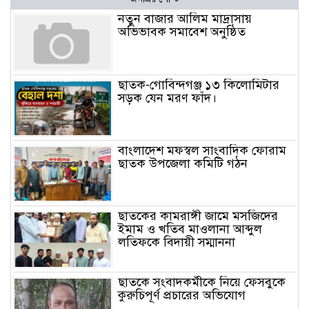
নতুন বাজার আলিম মাদ্রাসায়
অভিভাবক সমাবেশ অনুষ্ঠিত
ছাতক-গোবিন্দগঞ্জ ১৩ কিলোমিটার
সড়ক যেন মরণ ফাঁদ।
বাংলাদেশ মফস্বল সাংবাদিক ফোরাম
ছাতক উপজেলা কমিটি গঠন
ছাতকের কামরাঙ্গী জামে মসজিদের
ইমাম ও খতিব মাওলানা আব্দুল
লতিফকে বিদায়ী সম্মাননা
ছাতকে সংবাদকর্মীকে নিয়ে ফেসবুকে
কুরুচিপূর্ণ প্রচারের অভিযোগ