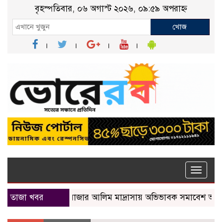
বৃহস্পতিবার, ০৬ অগাস্ট ২০২৬, ০৯:৫৯ অপরাহ্ন
খোজ
Toggle
naviga
তাজা খবর
নতুন বাজার আলিম মাদ্রাসায় অভিভাবক সমাবেশ অনুষ্ঠিত