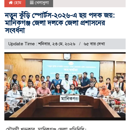
হোম
খেলাধুলা
নতুন কুঁড়ি স্পোর্টস-২০২৬-এ ছয় পদক জয়:
মানিকগঞ্জ জেলা দলকে জেলা প্রশাসনের
সংবর্ধনা
Update Time : শনিবার, ২৩ মে, ২০২৬
৬৫ বার দেখা
মৌসুমী খন্দকার, মানিকগঞ্জ জেলা প্রতিনিধি।