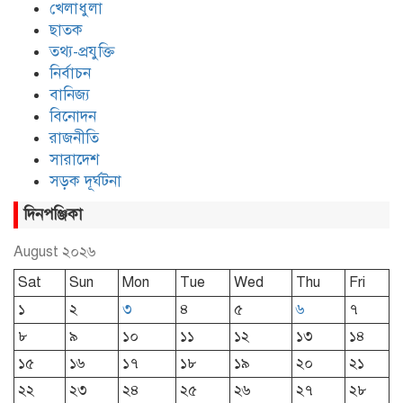
খেলাধুলা
ছাতক
তথ্য-প্রযুক্তি
নির্বাচন
বানিজ্য
বিনোদন
রাজনীতি
সারাদেশ
সড়ক দূর্ঘটনা
দিনপঞ্জিকা
August ২০২৬
Sat
Sun
Mon
Tue
Wed
Thu
Fri
১
২
৩
৪
৫
৬
৭
৮
৯
১০
১১
১২
১৩
১৪
১৫
১৬
১৭
১৮
১৯
২০
২১
২২
২৩
২৪
২৫
২৬
২৭
২৮