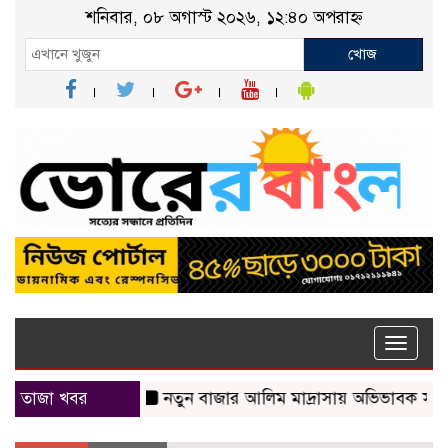
শনিবার, ০৮ অগাস্ট ২০২৬, ১২:৪০ অপরাহ্ন
খোজ
Toggle
naviga
তাজা খবর
নতুন বাজার আলিম মাদ্রাসায় অভিভাবক সমাবেশ অন