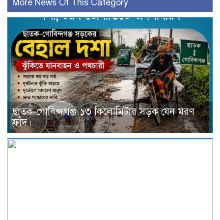
More News Of This Category
ছাতক-গোবিন্দগঞ্জ ১৩ কিলোমিটার সড়ক যেন মরণ
ফাঁদ।