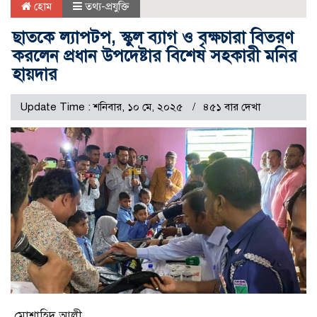
হোম
তথ্য-প্রযুক্তি
ছাতকে ল্যাপটপ, স্কুল ব্যাগ ও বৃক্ষচারা বিতরণ
করলেন প্রধান উপদেষ্টার বিশেষ সহকারী মনির
হায়দার
Update Time : শনিবার, ১০ মে, ২০২৫
৪৫১ বার দেখা
মোশাহিদ আলী