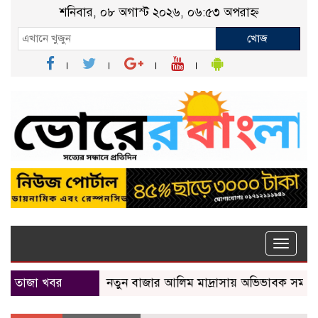
শনিবার, ০৮ অগাস্ট ২০২৬, ০৬:৫৩ অপরাহ্ন
খোজ
Toggle
naviga
তাজা খবর
নতুন বাজার আলিম মাদ্রাসায় অভিভাবক সমাবেশ অনুষ্