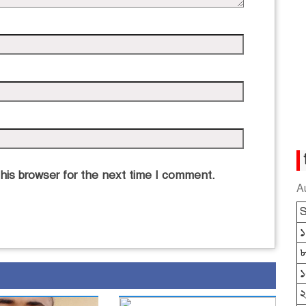
his browser for the next time I comment.
A
S
১
১
২