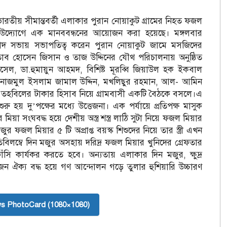
তীয় সীমান্তবর্তী এলাকার পুরান নোয়াকুট গ্রামের নিহত ফজল
র উদ্যোগে এক মানববন্ধনের আয়োজন করা হয়েছে। মঙ্গলবার
িবাদ সভায় সভাপতিত্ব করেন পুরান নোয়াকুট জামে মসজিদের
আফতাব হোসেন জিসান ও তাজ উদ্দিনের যৌথ পরিচালনায় অনুষ্ঠিত
েল, ডা.হুমায়ুন আহমদ, বিশিষ্ট মূরব্বি জিয়াউল হক ইকবাল
 নাজমুল ইসলাম জামাল উদ্দিন, মখলিছুর রহমান, আল- আমিন
ের তহবিলের টাকার হিসাব নিয়ে গ্রামবাসী একটি বৈঠকে বসলে।এ
হয় দু’পক্ষের মধ্যে উত্তেজনা। এক পর্যায়ে প্রতিপক্ষ মাসুক
য়া সংঘবদ্ধ হয়ে দেশীয় অস্ত্র শস্ত্র লাঠি সুটা নিয়ে ফজল মিয়ার
ফজল মিয়ার ৫ টি অপ্রাপ্ত বয়স্ক শিশুদের নিয়ে তার স্ত্রী এখন
লম্বে দিন মজুর অসহায় দরিদ্র ফজল মিয়ার খুনিদের গ্রেফতার
ঁসি কার্যকর করতে হবে। অন্যতায় এলাকার দিন মজুর, ক্ষুদ্র
জন ঐক্য বদ্ধ হয়ে গণ আন্দোলন গড়ে তুলার হুশিয়ারি উচ্চারণ
s PhotoCard (1080×1080)