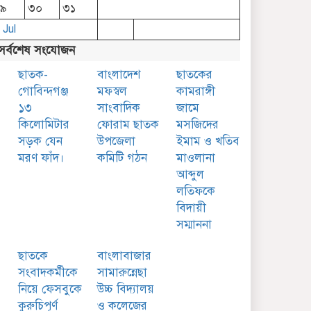
২৯
৩০
৩১
 Jul
সর্বশেষ সংযোজন
ছাতক-
বাংলাদেশ
ছাতকের
গোবিন্দগঞ্জ
মফস্বল
কামরাঙ্গী
১৩
সাংবাদিক
জামে
কিলোমিটার
ফোরাম ছাতক
মসজিদের
সড়ক যেন
উপজেলা
ইমাম ও খতিব
মরণ ফাঁদ।
কমিটি গঠন
মাওলানা
আব্দুল
লতিফকে
বিদায়ী
সম্মাননা
ছাতকে
বাংলাবাজার
সংবাদকর্মীকে
সামারুন্নেছা
নিয়ে ফেসবুকে
উচ্চ বিদ্যালয়
কুরুচিপূর্ণ
ও কলেজের