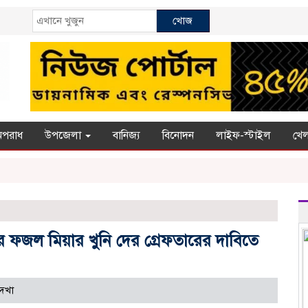
খোজ
অপরাধ
উপজেলা
বানিজ্য
বিনোদন
লাইফ-স্টাইল
খেল
ের ফজল মিয়ার খুনি দের গ্রেফতারের দাবিতে
েখা