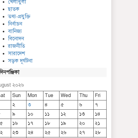
খেলাধুলা
ছাতক
তথ্য-প্রযুক্তি
নির্বাচন
বানিজ্য
বিনোদন
বাংলাদেশ মফস্বল সাংবাদিক
ফোরাম ছাতক উপজেলা
রাজনীতি
কমিটি গঠন
সারাদেশ
সড়ক দূর্ঘটনা
দিনপঞ্জিকা
ugust ২০২৬
at
Sun
Mon
Tue
Wed
Thu
Fri
২
৩
৪
৫
৬
৭
৮
৯
১০
১১
১২
১৩
১৪
৫
১৬
১৭
১৮
১৯
২০
২১
২
২৩
২৪
২৫
২৬
২৭
২৮