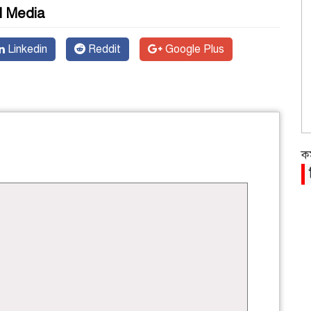
l Media
Linkedin
Reddit
Google Plus
ক