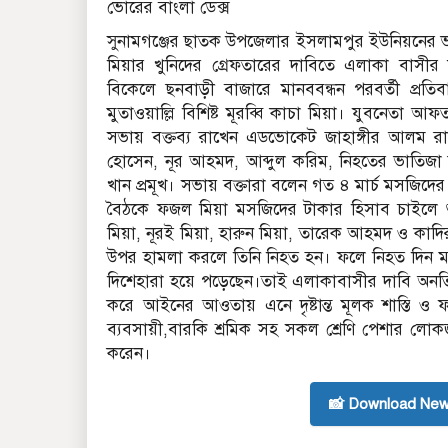
ভোরের বাংলা ডেক্স
সুনামগঞ্জের ছাতক উপজেলার ইসলামপুর ইউনিয়নের ভার
মিয়ার খুনিদের গ্রেফতারের দাবিতে এলাকা বাসী
বিকেলে ছনবাড়ী বাজারে মানববন্ধন পরবর্তী প্রত
মুতাওয়াল্লি বিশিষ্ট মূরব্বি কাচা মিয়া। যুবনেতা 
সভায় বক্তব্য রাখেন এডভোকেট জাহাঙ্গীর আলম রাস
হোসেন, নূর আহমদ, আব্দুল করিম, নিহতের ভাতিজা
খান প্রমূখ। সভায় বক্তারা বলেন গত ৪ মার্চ মসজিদ
বৈঠকে ফজল মিয়া মসজিদের টাকার হিসাব চাইলে শুরু 
মিয়া, নূরই মিয়া, হারুন মিয়া, তারেক আহমদ ও কাদির মি
উপর হামলা করলে তিনি নিহত হন। ফলে নিহত দিন মজুর 
দিশেহারা হয়ে পড়েছেন।তাই এলাকাবাসীর দাবি অনতিবি
করে আইনের আওতায় এনে দৃষ্টান্ত মূলক শাস্তি ও ফা
ব্যবসায়ী,বারকি শ্রমিক সহ সকল শ্রেণি পেশার লোক
করেন।
📸 Download New