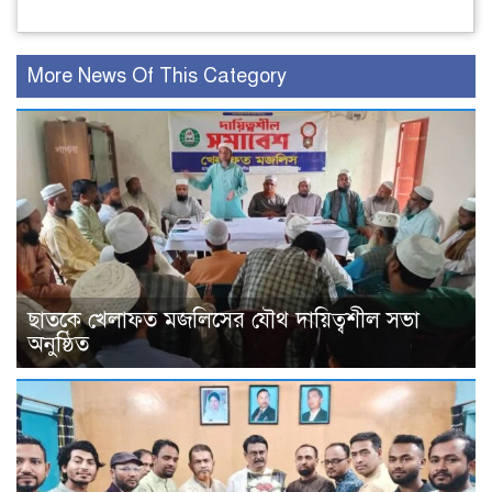
More News Of This Category
ছাতকে খেলাফত মজলিসের যৌথ দায়িত্বশীল সভা
অনুষ্ঠিত