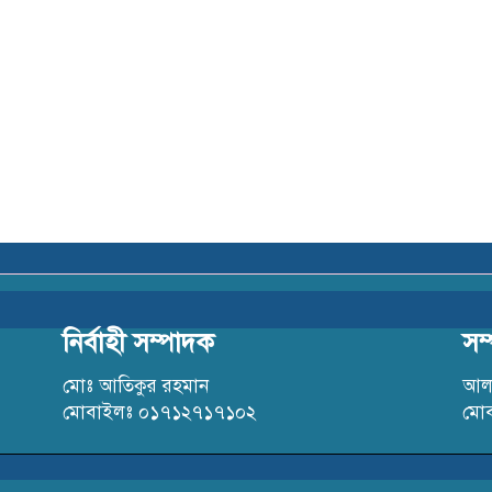
নির্বাহী সম্পাদক
সম
মোঃ আতিকুর রহমান
আলহ
মোবাইলঃ ০১৭১২৭১৭১০২
মো