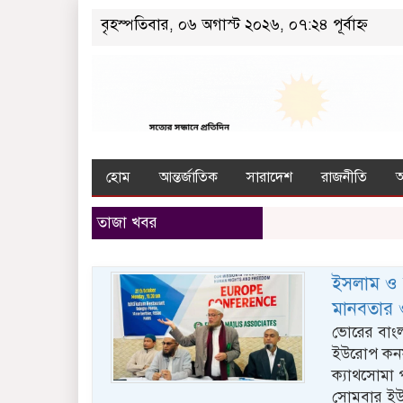
বৃহস্পতিবার, ০৬ অগাস্ট ২০২৬, ০৭:২৪ পূর্বাহ্ন
হোম
আন্তর্জাতিক
সারাদেশ
রাজনীতি
তাজা খবর
ইসলাম ও ম
মানবতার ও
ভোরের বাংল
ইউরোপ কনফার
ক্যাথসোমা প
সোমবার ইউ