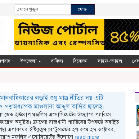
খোজ
অপরাধ
উপজেলা
বানিজ্য
বিনোদন
লাইফ-স্টাইল
খেল
ানবাধিকারের লড়াই শুধু মাত্র নীতির নয় এটি
 প্রশ্নঅধ্যাপক মাওলানা আব্দুল কাদির ছালেহ।
া ডেক্স ইউরোপ মজলিস এসোসিয়েটের উদ্যোগে প্যারিসে
েন্স অনুষ্ঠিত। ফ্রান্সের রাজধানী প্যারিসের উপকণ্ঠে অবস্থিত
ন্থা এলাকাযর ইষ্টিকুঠুম রেস্টুরেন্টের হল রুমে ২৭ অক্টোবর,
রোপ মজলিস এসোসিয়েটের উদ্যোগে
read more