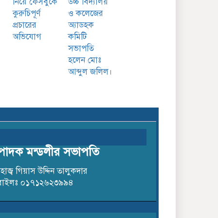
নিয়ে ফেসবুকে
উচ্চ বিদ্যালয়
কুরুচিপূর্ণ
ও কলেজের
প্রচারের
অ্যাডহক
অভিযোগ
কমিটি
সভাপতি
হলেন মোঃ
আব্দুল জলিল।
বাংলাবাজার সামারুন্নেছা উচ্চ
বিদ্যালয় ও কলেজের
অ্যাডহক কমিটি সভাপতি
হলেন মোঃ আব্দুল জলিল।
্পাদক মন্ডলীর সভাপতি
াজ্ব গিয়াস উদ্দিন তালুকদার
বাইলঃ ০১৭১২৬২৩৯৯৪