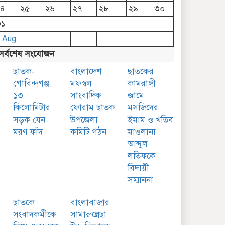
২৪
২৫
২৬
২৭
২৮
২৯
৩০
৩১
 Aug
সর্বশেষ সংযোজন
ছাতক-
বাংলাদেশ
ছাতকের
গোবিন্দগঞ্জ
মফস্বল
কামরাঙ্গী
১৩
সাংবাদিক
জামে
কিলোমিটার
ফোরাম ছাতক
মসজিদের
সড়ক যেন
উপজেলা
ইমাম ও খতিব
মরণ ফাঁদ।
কমিটি গঠন
মাওলানা
আব্দুল
লতিফকে
বিদায়ী
সম্মাননা
ছাতকে
বাংলাবাজার
সংবাদকর্মীকে
সামারুন্নেছা