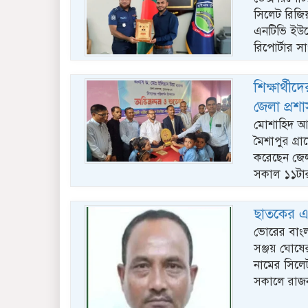
সিলেট রিজিয়
এনটিভি ইউরো
রিপোর্টার 
শিক্ষার্থী
জেলা প্রশ
মোশাহিদ আল
মৈশাপুর গ্
করেছেন জেলা
সকাল ১১টার
ছাতকের এস
ভোরের বাংল
সঞ্জয় ঘোষ
নামের সিলে
সকালে রাজন