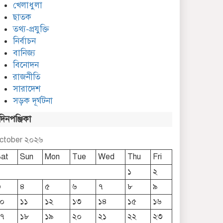
খেলাধুলা
ছাতক
তথ্য-প্রযুক্তি
নির্বাচন
বানিজ্য
বিনোদন
রাজনীতি
সারাদেশ
সড়ক দূর্ঘটনা
দিনপঞ্জিকা
ctober ২০২৬
at
Sun
Mon
Tue
Wed
Thu
Fri
১
২
৩
৪
৫
৬
৭
৮
৯
০
১১
১২
১৩
১৪
১৫
১৬
৭
১৮
১৯
২০
২১
২২
২৩