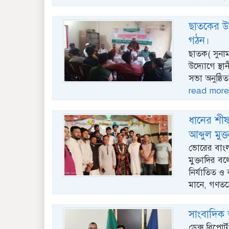
ছাতকের উত
গঠন।
ছাতক( সুনাম
উদ্যোগে স্
সভা অনুষ্ঠি
read more
ধানের শীষ 
আব্দুল মুক্
ভোরের বাংলা
মুক্তাদির বল
নির্যাতিত ও
মানে, গণতন্
সাংবাদিক 
ডেক্স রিপোর্