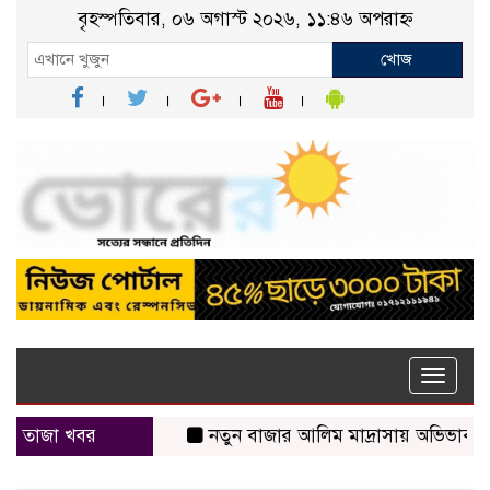
বৃহস্পতিবার, ০৬ অগাস্ট ২০২৬, ১১:৪৬ অপরাহ্ন
খোজ
Toggle
naviga
তাজা খবর
নতুন বাজার আলিম মাদ্রাসায় অভিভাবক সমাবে