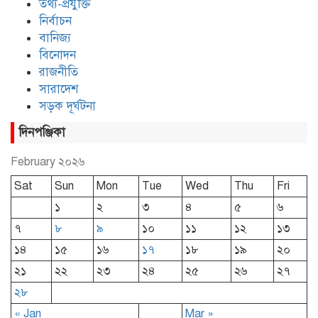
তথ্য-প্রযুক্তি
নির্বাচন
বানিজ্য
বিনোদন
রাজনীতি
সারাদেশ
সড়ক দূর্ঘটনা
দিনপঞ্জিকা
February ২০২৬
Sat
Sun
Mon
Tue
Wed
Thu
Fri
১
২
৩
৪
৫
৬
৭
৮
৯
১০
১১
১২
১৩
১৪
১৫
১৬
১৭
১৮
১৯
২০
২১
২২
২৩
২৪
২৫
২৬
২৭
২৮
« Jan
Mar »