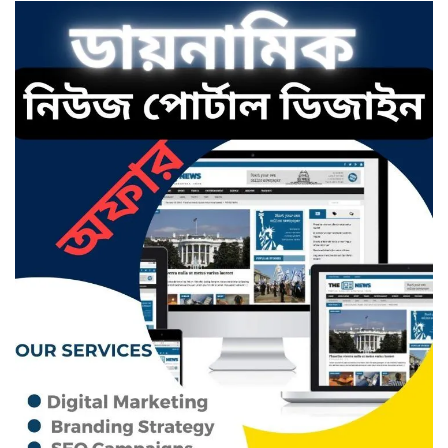
ছাতকে সংবাদকর্মীকে নিয়ে ফেসবুকে
কুরুচিপূর্ণ প্রচারের অভিযোগ
বাংলাবাজার সামারুন্নেছা উচ্চ বিদ্যালয়
ও কলেজের অ্যাডহক কমিটি সভাপতি
হলেন মোঃ আব্দুল জলিল।
ছাতকে রংফুল বেগমের মৃত্যু:
পরিকল্পিত হত্যার অভিযোগ তুলে
সংবাদ সম্মেলন
ছাতকে ৫৩ কোটি ৭১ লাখ টাকার
পৌর বাজেট ঘোষণা
হাজী কমর আলী উচ্চ বিদ্যালয় ও
কলেজের এডহক কমিটির সভাপতি