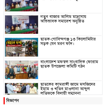
নতুন বাজার আলিম মাদ্রাসায়
অভিভাবক সমাবেশ অনুষ্ঠিত
ছাতক-গোবিন্দগঞ্জ ১৩ কিলোমিটার
সড়ক যেন মরণ ফাঁদ।
বাংলাদেশ মফস্বল সাংবাদিক ফোরাম
ছাতক উপজেলা কমিটি গঠন
ছাতকের কামরাঙ্গী জামে মসজিদের
ইমাম ও খতিব মাওলানা আব্দুল
লতিফকে বিদায়ী সম্মাননা
বিজ্ঞাপন