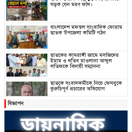
সড়ক যেন মরণ ফাঁদ।
বাংলাদেশ মফস্বল সাংবাদিক ফোরাম
ছাতক উপজেলা কমিটি গঠন
ছাতকের কামরাঙ্গী জামে মসজিদের
ইমাম ও খতিব মাওলানা আব্দুল
লতিফকে বিদায়ী সম্মাননা
ছাতকে সংবাদকর্মীকে নিয়ে ফেসবুকে
কুরুচিপূর্ণ প্রচারের অভিযোগ
বিজ্ঞাপন
বাংলাবাজার সামারুন্নেছা উচ্চ বিদ্যালয়
ও কলেজের অ্যাডহক কমিটি সভাপতি
হলেন মোঃ আব্দুল জলিল।