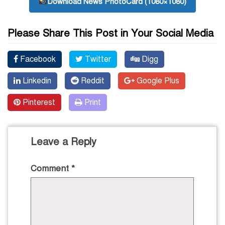
Download News PhotoCard (1080×1080)
Please Share This Post in Your Social Media
Facebook
Twitter
Digg
Linkedin
Reddit
Google Plus
Pinterest
Print
Leave a Reply
Comment
*