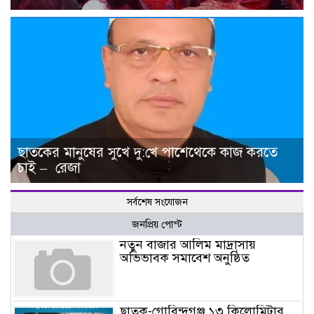
ছাতকের মানুষের সুখে দু:খে পাশেথেকে কাজ করতে
চাই – রেজা
সর্বশেষ সংযোজন
জনপ্রিয় পোস্ট
নতুন বাজার আলিম মাদ্রাসায়
অভিভাবক সমাবেশ অনুষ্ঠিত
ছাতক-গোবিন্দগঞ্জ ১৩ কিলোমিটার