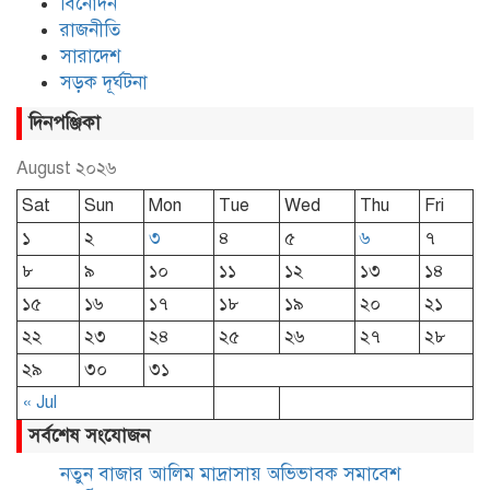
বিনোদন
রাজনীতি
সারাদেশ
সড়ক দূর্ঘটনা
দিনপঞ্জিকা
August ২০২৬
Sat
Sun
Mon
Tue
Wed
Thu
Fri
১
২
৩
৪
৫
৬
৭
৮
৯
১০
১১
১২
১৩
১৪
১৫
১৬
১৭
১৮
১৯
২০
২১
২২
২৩
২৪
২৫
২৬
২৭
২৮
২৯
৩০
৩১
« Jul
সর্বশেষ সংযোজন
নতুন বাজার আলিম মাদ্রাসায় অভিভাবক সমাবেশ