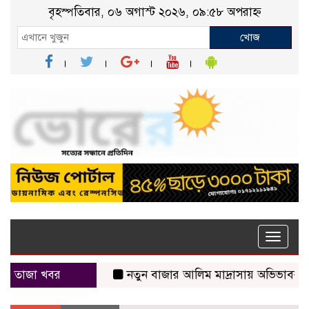
বৃহস্পতিবার, ০৬ অগাস্ট ২০২৬, ০৯:৫৮ অপরাহ্ন
খোজ
Toggle
naviga
তাজা খবর
নতুন বাজার আলিম মাদ্রাসায় অভিভাবক সমাবেশ 