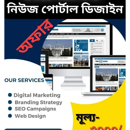
ছাতকে রংফুল বেগমের মৃত্যু:
পরিকল্পিত হত্যার অভিযোগ তুলে
সংবাদ সম্মেলন
ছাতকে ৫৩ কোটি ৭১ লাখ টাকার
পৌর বাজেট ঘোষণা
হাজী কমর আলী উচ্চ বিদ্যালয় ও
কলেজের এডহক কমিটির সভাপতি
গোলাম মাহমুদ আজম
ছাতক উপজেলা প্রেসক্লাবে লেখক
মাওলানা শামীম আহমদের মতবিনিময়