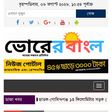
বৃহস্পতিবার, ০৬ অগাস্ট ২০২৬, ১০:৫৪ পূর্বাহ্ন
খোজ
Toggle
naviga
তাজা খবর
ছাতক-গোবিন্দগঞ্জ ১৩ কিলোমিটার সড়ক যেন মরণ ফা