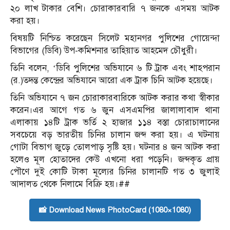
২০ লাখ টাকার বেশি। চোরাকারবারি ৭ জনকে এসময় আটক
করা হয়।
বিষয়টি নিশ্চিত করেছেন সিলেট মহানগর পুলিশের গোয়েন্দা
বিভাগের (ডিবি) উপ-কমিশনার তাহিয়াত আহমেদ চৌধুরী।
তিনি বলেন, ‘ডিবি পুলিশের অভিযানে ৬ টি ট্রাক এবং শাহপরান
(র.)তদন্ত কেন্দ্রের অভিযানে আরো এক ট্রাক চিনি আটক হয়েছে।
তিনি অভিযানে ৭ জন চোরাকারবারিকে আটক করার কথা স্বীকার
করেন।এর আগে গত ৬ জুন এসএমপির জালালাবাদ থানা
এলাকায় ১৪টি ট্রাক ভর্তি ২ হাজার ১১৪ বস্তা চোরাচালানের
সবচেয়ে বড় ভারতীয় চিনির চালান জব্দ করা হয়। এ ঘটনায়
গোটা বিভাগ জুড়ে তোলপাড় সৃষ্টি হয়। ঘটনার ৪ জন আটক করা
হলেও মূল হোতাদের কেউ এখনো ধরা পড়েনি। জব্দকৃত প্রায়
পৌণে দুই কোটি টাকা মূল্যের চিনির চালানটি গত ৩ জুলাই
আদালত থেকে নিলামে বিক্রি হয়।##
📸 Download News PhotoCard (1080×1080)