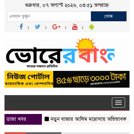
শুক্রবার, ০৭ অগাস্ট ২০২৬, ০৩:৫১ অপরাহ্ন
খোজ
Toggle
naviga
তাজা খবর
নতুন বাজার আলিম মাদ্রাসায় অভিভাবক সমাবেশ অনু