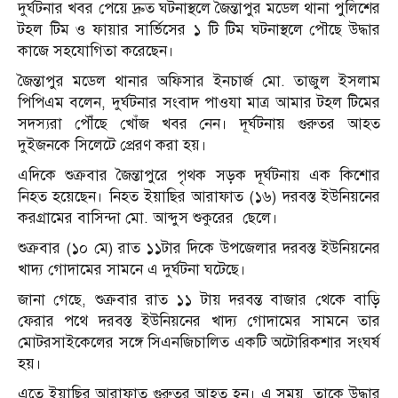
দুর্ঘটনার খবর পেয়ে দ্রুত ঘটনাস্থলে জৈন্তাপুর মডেল থানা পুলিশের
টহল টিম ও ফায়ার সার্ভিসের ১ টি টিম ঘটনাস্থলে পৌছে উদ্ধার
কাজে সহযোগিতা করেছেন।
জৈন্তাপুর মডেল থানার অফিসার ইনচার্জ মো. তাজুল ইসলাম
পিপিএম বলেন, দুর্ঘটনার সংবাদ পাওযা মাত্র আমার টহল টিমের
সদস্যরা পৌঁছে খোঁজ খবর নেন। দূর্ঘটনায় গুরুতর আহত
দুইজনকে সিলেটে প্রেরণ করা হয়।
এদিকে শুক্রবার জৈন্তাপুরে পৃথক সড়ক দূর্ঘটনায় এক কিশোর
নিহত হয়েছেন। নিহত ইয়াছির আরাফাত (১৬) দরবস্ত ইউনিয়নের
করগ্রামের বাসিন্দা মো. আব্দুস শুকুরের ছেলে।
শুক্রবার (১০ মে) রাত ১১টার দিকে উপজেলার দরবস্ত ইউনিয়নের
খাদ্য গোদামের সামনে এ দুর্ঘটনা ঘটেছে।
জানা গেছে, শুক্রবার রাত ১১ টায় দরবন্ত বাজার থেকে বাড়ি
ফেরার পথে দরবস্ত ইউনিয়নের খাদ্য গোদামের সামনে তার
মোটরসাইকেলের সঙ্গে সিএনজিচালিত একটি অটোরিকশার সংঘর্ষ
হয়।
এতে ইয়াছির আরাফাত গুরুতর আহত হন। এ সময় তাকে উদ্ধার