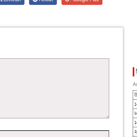
A
S
১
১
২