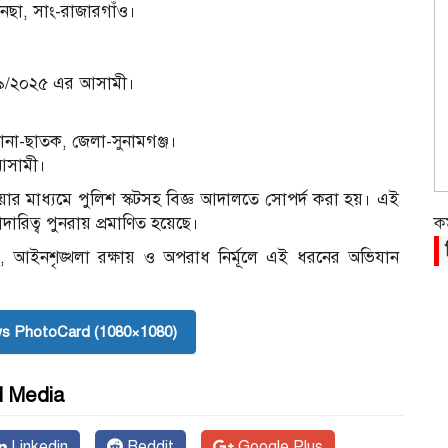
নেছা, সাং-রাজারগাঁও।
০৯/২০২৫ এর আসামী।
থানা-ছাতক, জেলা-সুনামগঞ্জ।
আসামী।
র মাধ্যমে পুলিশ স্কটসহ বিজ্ঞ আদালতে সোপর্দ করা হয়। এই
ক
িত্ব পুনরায় প্রমাণিত হয়েছে।
, আইনশৃঙ্খলা রক্ষায় ও অপরাধ নির্মূলে এই ধরনের অভিযান
s PhotoCard (1080×1080)
l Media
Linkedin
Reddit
Google Plus