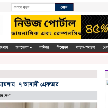
খোজ
অপরাধ
উপজেলা
বানিজ্য
বিনোদন
লাইফ-স্টাইল
খেল
 মামলায় ৭ আসামী গ্রেফতার
ার দেখা