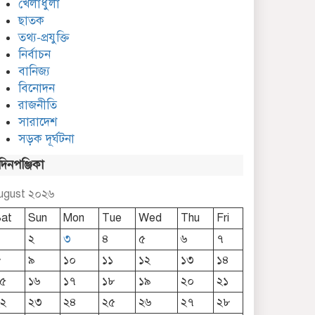
খেলাধুলা
ছাতক
তথ্য-প্রযুক্তি
নির্বাচন
বানিজ্য
বিনোদন
বাংলাদেশ মফস্বল সাংবাদিক
ফোরাম ছাতক উপজেলা
রাজনীতি
কমিটি গঠন
সারাদেশ
সড়ক দূর্ঘটনা
দিনপঞ্জিকা
ugust ২০২৬
at
Sun
Mon
Tue
Wed
Thu
Fri
২
৩
৪
৫
৬
৭
৮
৯
১০
১১
১২
১৩
১৪
৫
১৬
১৭
১৮
১৯
২০
২১
২
২৩
২৪
২৫
২৬
২৭
২৮