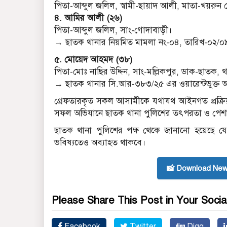
পিতা-আব্দুল জলিল, স্বামী-ছায়াদ আলী, মাতা-খয়রুন 
৪. আমির আলী (২৬)
পিতা-আব্দুল জলিল, সাং-গোদাবাড়ী।
→ ছাতক থানার নিয়মিত মামলা নং-০৪, তারিখ-০২/
৫. মোয়েদ আহমদ (৩৮)
পিতা-মোঃ নাছির উদ্দিন, সাং-মল্লিকপুর, ডাক-ছাতক, 
→ ছাতক থানার সি.আর-৩৮৩/২৫ এর ওয়ারেন্টভুক্ত 
গ্রেফতারকৃত সকল আসামীকে যথাযথ আইনগত প্রক্রিয়া
সফল অভিযানে ছাতক থানা পুলিশের তৎপরতা ও পেশাদার
ছাতক থানা পুলিশের পক্ষ থেকে জানানো হয়েছে যে
ভবিষ্যতেও অব্যাহত থাকবে।
📸 Download New
Please Share This Post in Your Socia
Facebook
Twitter
Digg