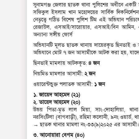
সুনামগঞ্জ জেলার ছাতক থানা পুলিশের অধীনে একট
সফিকুল ইসলাম খান মহোদয়ের সার্বিক দিকনির্দেশন
নেতৃত্বে গঠিত বিশেষ পুলিশ টিম এই অভিযান পর
রেজাউল, এসআই/সারোয়ার, এসআই/বিন আমিন,
অন্যান্য সঙ্গীয় ফোর্স
অভিযানটি মূলত ছাতক থানায় দায়েরকৃত ছিনতাই ও অন
অভিযানে মোট ৭ জন আসামীকে আটক করা হয়, যাদের
ছিনতাই মামলায় আটককৃত:
৪ জন
নিয়মিত মামলার আসামী:
২ জন
ওয়ারেন্টভুক্ত পলাতক আসামী:
১ জন
১. জায়েদ আহমেদ (২১)
২. তায়েদ আহমেদ (২০)
উভয় পিতা-মৃত লাল মিয়া, সাং-দোহালিয়া, থানা-দ
নরসিংটিলা (বাগবাড়ী), রহিমা কলোনী, ৯নং ওয়ার্ড,
→ ছাতক থানার মামলা নং-৩৩(৯)২০২৫ এর আসামী
৩. আনোয়ারা বেগম (৪০)