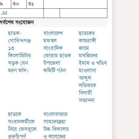
২৯
৩০
৩১
 Jul
সর্বশেষ সংযোজন
ছাতক-
বাংলাদেশ
ছাতকের
গোবিন্দগঞ্জ
মফস্বল
কামরাঙ্গী
১৩
সাংবাদিক
জামে
কিলোমিটার
ফোরাম ছাতক
মসজিদের
সড়ক যেন
উপজেলা
ইমাম ও খতিব
মরণ ফাঁদ।
কমিটি গঠন
মাওলানা
আব্দুল
লতিফকে
বিদায়ী
সম্মাননা
ছাতকে
বাংলাবাজার
সংবাদকর্মীকে
সামারুন্নেছা
নিয়ে ফেসবুকে
উচ্চ বিদ্যালয়
কুরুচিপূর্ণ
ও কলেজের