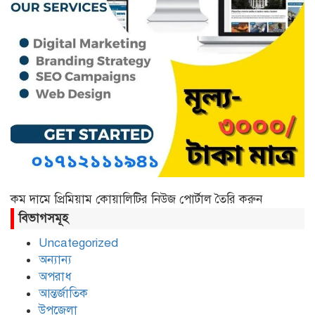
গোলাম মাহমুদ আজম
ছাতক উপজেলা প্রেসক্লাবে লেখক
মাওলানা শামীম আহমদের মতবিনিময়
কম দামে প্রিমিয়াম কোয়ালিটির নিউজ পোর্টাল তৈরি করুন
বিভাগসমূহ
Uncategorized
অন্যান্য
অপরাধ
আন্তর্জাতিক
উপজেলা