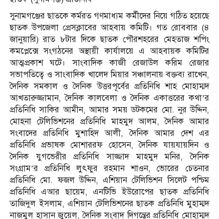
সুনামগঞ্জের ছাতকে কর্মরত গণমাধ্যম কর্মীদের নিয়ে গঠিত হয়েছে
ছাতক উপজেলা প্রেসক্লাবের আহবায় কমিটি। গত রোববার (৪
জানুয়ারি) রাত ৮টার দিকে ছাতক পৌরশহরের মেহতাজ শপিং
কমপ্লেক্সে সংগঠনের অস্থায়ী কার্যালয়ে এ আহবায়ক কমিটির
আত্মপ্রকাশ ঘটে। সাংবাদিক কাজী রেজাউল করিম রেজার
সভাপতিত্বে ও সাংবাদিক খালেদ মিয়ার সঞ্চালনায় বক্তব্য রাখেন,
দৈনিক সমকাল ও দৈনিক উত্তরপূর্বের প্রতিনিধি শাহ মোহাম্মদ
আখতারুজ্জামান, দৈনিক কালবেলা ও দৈনিক একাত্তরের কথা’র
প্রতিনিধি সাকির আমীন, আমার সময় ডটকমের মো. নুর উদ্দিন,
মোহনা টেলিভিশনের প্রতিনিধি মাহমুদ আলম, দৈনিক আমার
সংবাদের প্রতিনিধি মুশাহিদ আলী, দৈনিক আমার দেশ এর
প্রতিনিধি প্রভাষক মোশাররফ হোসেন, দৈনিক যায়যায়দিন ও
দৈনিক যুগভেরীর প্রতিনিধি সাজ্জাদ মাহমুদ মনির, দৈনিক
সংগ্রাম’র প্রতিনিধি লুৎফুর রহমান শাওন, ভোরের চেতনার
প্রতিনিধি মো. ফজল উদ্দিন, এশিয়ান টেলিভিশন সিলেট পশ্চিম
প্রতিনিধি এআর ছায়েম, এনটিভি ইউরোপের ছাতক প্রতিনিধি
তাজিদুল ইসলাম, এশিয়ান টেলিভিশনের ছাতক প্রতিনিধি মুহাম্মদ
নাজমুল হাসান জুয়েল, দৈনিক সংবাদ দিগন্তের প্রতিনিধি মোহাম্মদ