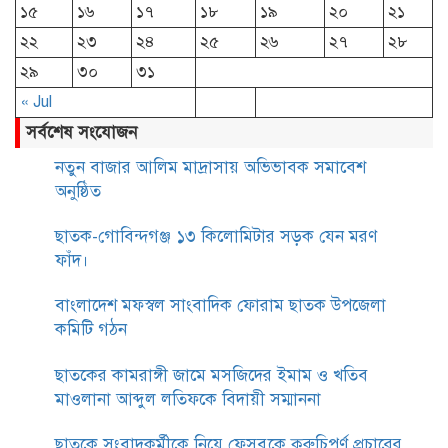
১৫
১৬
১৭
১৮
১৯
২০
২১
২২
২৩
২৪
২৫
২৬
২৭
২৮
২৯
৩০
৩১
« Jul
সর্বশেষ সংযোজন
নতুন বাজার আলিম মাদ্রাসায় অভিভাবক সমাবেশ
অনুষ্ঠিত
ছাতক-গোবিন্দগঞ্জ ১৩ কিলোমিটার সড়ক যেন মরণ
ফাঁদ।
বাংলাদেশ মফস্বল সাংবাদিক ফোরাম ছাতক উপজেলা
কমিটি গঠন
ছাতকের কামরাঙ্গী জামে মসজিদের ইমাম ও খতিব
মাওলানা আব্দুল লতিফকে বিদায়ী সম্মাননা
ছাতকে সংবাদকর্মীকে নিয়ে ফেসবুকে কুরুচিপূর্ণ প্রচারের