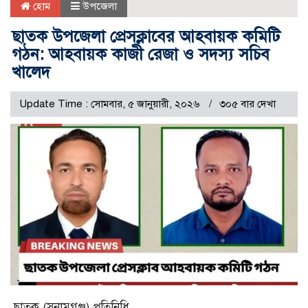
হোম
উপজেলা
ছাতক উপজেলা প্রেসক্লাবের আহবায়ক কমিটি
গঠন: আহবায়ক কাজী রেজা ও সদস্য সচিব
খালেদ
Update Time : সোমবার, ৫ জানুয়ারী, ২০২৬
৩০৫ বার দেখা
ছাতক (সুনামগঞ্জ) প্রতিনিধি