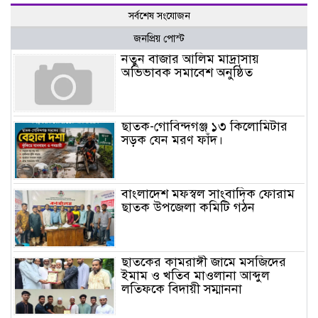
সর্বশেষ সংযোজন
জনপ্রিয় পোস্ট
নতুন বাজার আলিম মাদ্রাসায়
অভিভাবক সমাবেশ অনুষ্ঠিত
ছাতক-গোবিন্দগঞ্জ ১৩ কিলোমিটার
সড়ক যেন মরণ ফাঁদ।
বাংলাদেশ মফস্বল সাংবাদিক ফোরাম
ছাতক উপজেলা কমিটি গঠন
ছাতকের কামরাঙ্গী জামে মসজিদের
ইমাম ও খতিব মাওলানা আব্দুল
লতিফকে বিদায়ী সম্মাননা