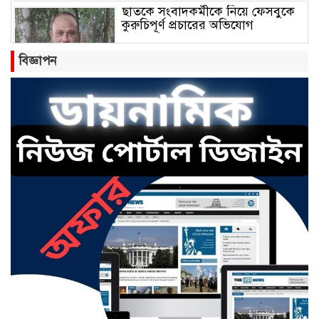
ছাতকে সংবাদকর্মীকে নিয়ে ফেসবুকে
কুরুচিপূর্ণ প্রচারের অভিযোগ
বিজ্ঞাপন
বাংলাবাজার সামারুন্নেছা উচ্চ বিদ্যালয়
ও কলেজের অ্যাডহক কমিটি সভাপতি
হলেন মোঃ আব্দুল জলিল।
ছাতকে রংফুল বেগমের মৃত্যু:
পরিকল্পিত হত্যার অভিযোগ তুলে
সংবাদ সম্মেলন
ছাতকে ৫৩ কোটি ৭১ লাখ টাকার
পৌর বাজেট ঘোষণা
হাজী কমর আলী উচ্চ বিদ্যালয় ও
কলেজের এডহক কমিটির সভাপতি