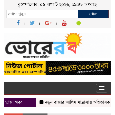
বৃহস্পতিবার, ০৬ অগাস্ট ২০২৬, ০৯:৫৮ অপরাহ্ন
খোজ
Toggle
naviga
তাজা খবর
নতুন বাজার আলিম মাদ্রাসায় অভিভাবক সমাবেশ অ