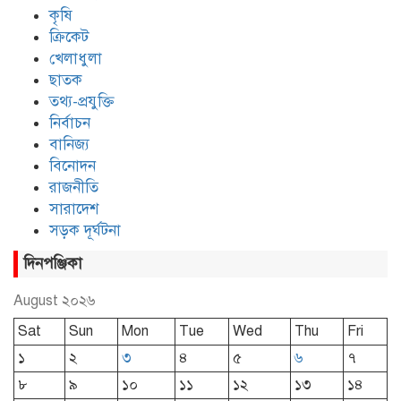
কৃষি
ক্রিকেট
খেলাধুলা
ছাতক
তথ্য-প্রযুক্তি
নির্বাচন
বানিজ্য
বিনোদন
রাজনীতি
সারাদেশ
সড়ক দূর্ঘটনা
দিনপঞ্জিকা
August ২০২৬
Sat
Sun
Mon
Tue
Wed
Thu
Fri
১
২
৩
৪
৫
৬
৭
৮
৯
১০
১১
১২
১৩
১৪