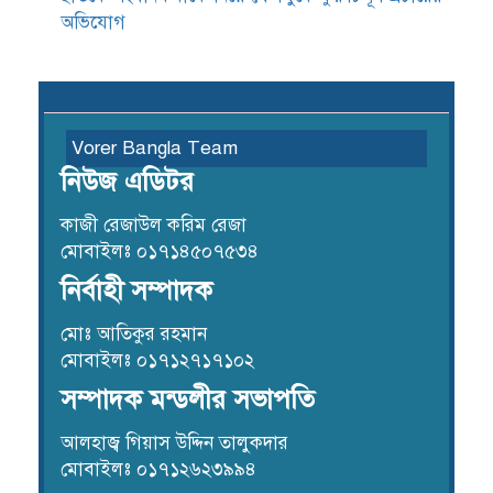
অভিযোগ
Vorer Bangla Team
নিউজ এডিটর
কাজী রেজাউল করিম রেজা
মোবাইলঃ ০১৭১৪৫০৭৫৩৪
নির্বাহী সম্পাদক
মোঃ আতিকুর রহমান
মোবাইলঃ ০১৭১২৭১৭১০২
সম্পাদক মন্ডলীর সভাপতি
আলহাজ্ব গিয়াস উদ্দিন তালুকদার
মোবাইলঃ ০১৭১২৬২৩৯৯৪