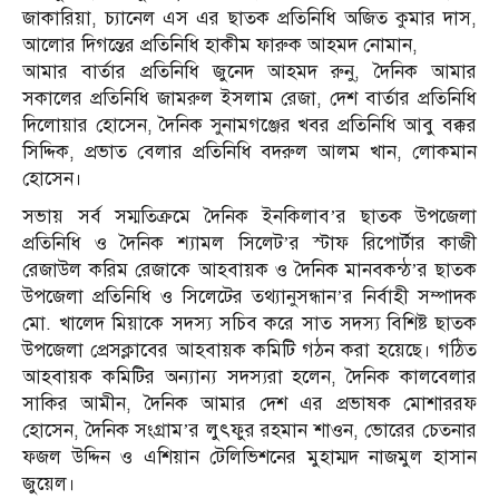
জাকারিয়া, চ্যানেল এস এর ছাতক প্রতিনিধি অজিত কুমার দাস,
আলোর দিগন্তের প্রতিনিধি হাকীম ফারুক আহমদ নোমান,
আমার বার্তার প্রতিনিধি জুনেদ আহমদ রুনু, দৈনিক আমার
সকালের প্রতিনিধি জামরুল ইসলাম রেজা, দেশ বার্তার প্রতিনিধি
দিলোয়ার হোসেন, দৈনিক সুনামগঞ্জের খবর প্রতিনিধি আবু বক্কর
সিদ্দিক, প্রভাত বেলার প্রতিনিধি বদরুল আলম খান, লোকমান
হোসেন।
সভায় সর্ব সম্মতিক্রমে দৈনিক ইনকিলাব’র ছাতক উপজেলা
প্রতিনিধি ও দৈনিক শ্যামল সিলেট’র স্টাফ রিপোর্টার কাজী
রেজাউল করিম রেজাকে আহবায়ক ও দৈনিক মানবকন্ঠ’র ছাতক
উপজেলা প্রতিনিধি ও সিলেটের তথ্যানুসন্ধান’র নির্বাহী সম্পাদক
মো. খালেদ মিয়াকে সদস্য সচিব করে সাত সদস্য বিশিষ্ট ছাতক
উপজেলা প্রেসক্লাবের আহবায়ক কমিটি গঠন করা হয়েছে। গঠিত
আহবায়ক কমিটির অন্যান্য সদস্যরা হলেন, দৈনিক কালবেলার
সাকির আমীন, দৈনিক আমার দেশ এর প্রভাষক মোশাররফ
হোসেন, দৈনিক সংগ্রাম’র লুৎফুর রহমান শাওন, ভোরের চেতনার
ফজল উদ্দিন ও এশিয়ান টেলিভিশনের মুহাম্মদ নাজমুল হাসান
জুয়েল।