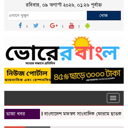
রবিবার, ০৯ অগাস্ট ২০২৬, ০১:২৬ পূর্বাহ্ন
খোজ
Toggle
naviga
তাজা খবর
বাংলাদেশ মফস্বল সাংবাদিক ফোরাম ছাতক উপজেলা শা