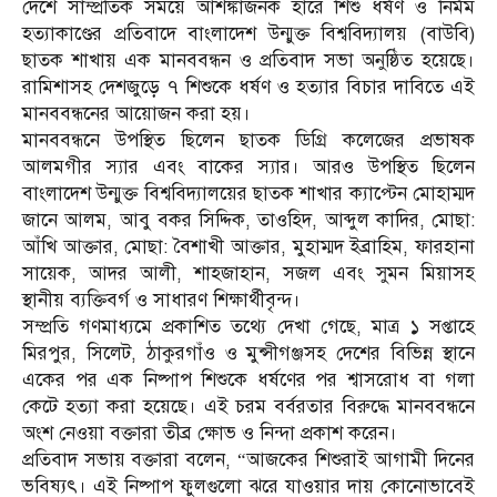
দেশে সাম্প্রতিক সময়ে আশঙ্কাজনক হারে শিশু ধর্ষণ ও নির্মম
হত্যাকাণ্ডের প্রতিবাদে বাংলাদেশ উন্মুক্ত বিশ্ববিদ্যালয় (বাউবি)
ছাতক শাখায় এক মানববন্ধন ও প্রতিবাদ সভা অনুষ্ঠিত হয়েছে।
রামিশাসহ দেশজুড়ে ৭ শিশুকে ধর্ষণ ও হত্যার বিচার দাবিতে এই
মানববন্ধনের আয়োজন করা হয়।
মানববন্ধনে উপস্থিত ছিলেন ছাতক ডিগ্রি কলেজের প্রভাষক
আলমগীর স্যার এবং বাকের স্যার। আরও উপস্থিত ছিলেন
বাংলাদেশ উন্মুক্ত বিশ্ববিদ্যালয়ের ছাতক শাখার ক্যাপ্টেন মোহাম্মদ
জানে আলম, আবু বকর সিদ্দিক, তাওহিদ, আব্দুল কাদির, মোছা:
আঁখি আক্তার, মোছা: বৈশাখী আক্তার, মুহাম্মদ ইব্রাহিম, ফারহানা
সায়েক, আদর আলী, শাহজাহান, সজল এবং সুমন মিয়াসহ
স্থানীয় ব্যক্তিবর্গ ও সাধারণ শিক্ষার্থীবৃন্দ।
সম্প্রতি গণমাধ্যমে প্রকাশিত তথ্যে দেখা গেছে, মাত্র ১ সপ্তাহে
মিরপুর, সিলেট, ঠাকুরগাঁও ও মুন্সীগঞ্জসহ দেশের বিভিন্ন স্থানে
একের পর এক নিষ্পাপ শিশুকে ধর্ষণের পর শ্বাসরোধ বা গলা
কেটে হত্যা করা হয়েছে। এই চরম বর্বরতার বিরুদ্ধে মানববন্ধনে
অংশ নেওয়া বক্তারা তীব্র ক্ষোভ ও নিন্দা প্রকাশ করেন।
প্রতিবাদ সভায় বক্তারা বলেন, “আজকের শিশুরাই আগামী দিনের
ভবিষ্যৎ। এই নিষ্পাপ ফুলগুলো ঝরে যাওয়ার দায় কোনোভাবেই