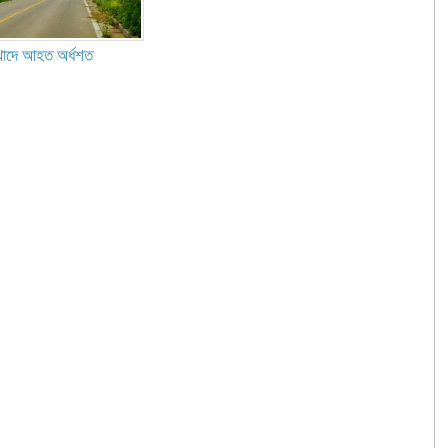
 খাদে আহত অর্ধশত