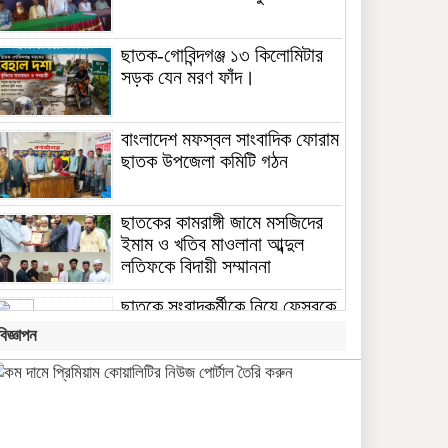
ছাতক-গোবিন্দগঞ্জ ১৩ কিলোমিটার
সড়ক যেন মরণ ফাঁদ।
বাংলাদেশ মফস্বল সাংবাদিক ফোরাম
ছাতক উপজেলা কমিটি গঠন
ছাতকের কামরাঙ্গী জামে মসজিদের
ইমাম ও খতিব মাওলানা আব্দুল
লতিফকে বিদায়ী সম্মাননা
ছাতকে সংবাদকর্মীকে নিয়ে ফেসবুকে
কুরুচিপূর্ণ প্রচারের অভিযোগ
বিজ্ঞাপন