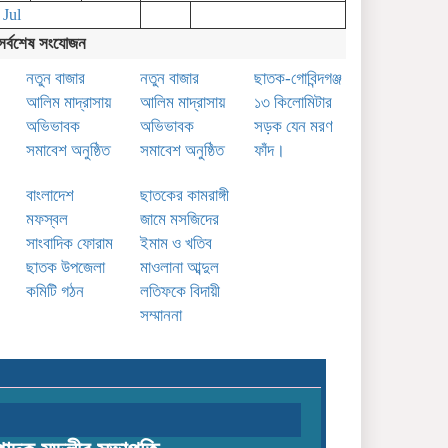
 Jul
ছাতকে রংফুল বেগমের মৃত্যু:
পরিকল্পিত হত্যার অভিযোগ তুলে
সর্বশেষ সংযোজন
সংবাদ সম্মেলন
নতুন বাজার
নতুন বাজার
ছাতক-গোবিন্দগঞ্জ
আলিম মাদ্রাসায়
আলিম মাদ্রাসায়
১৩ কিলোমিটার
অভিভাবক
অভিভাবক
সড়ক যেন মরণ
সমাবেশ অনুষ্ঠিত
সমাবেশ অনুষ্ঠিত
ফাঁদ।
বাংলাদেশ
ছাতকের কামরাঙ্গী
মফস্বল
জামে মসজিদের
সাংবাদিক ফোরাম
ইমাম ও খতিব
ছাতক উপজেলা
মাওলানা আব্দুল
কমিটি গঠন
লতিফকে বিদায়ী
সম্মাননা