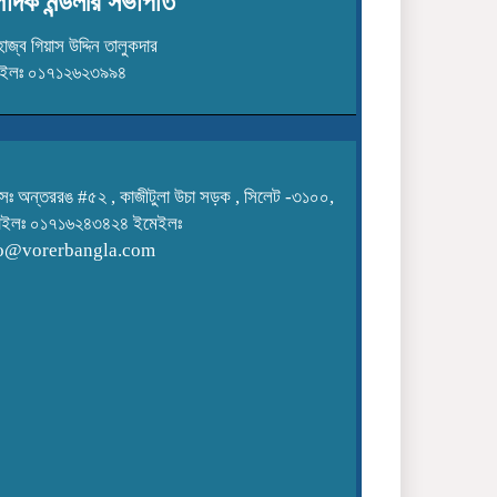
পাদক মন্ডলীর সভাপতি
জ্ব গিয়াস উদ্দিন তালুকদার
াইলঃ ০১৭১২৬২৩৯৯৪
সঃ অন্তররঙ #৫২ , কাজীটুলা উচা সড়ক , সিলেট -৩১০০,
াইলঃ ০১৭১৬২৪৩৪২৪ ইমেইলঃ
o@vorerbangla.com