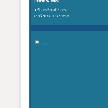
নিউজ এডিটর
কাজী রেজাউল করিম রেজা
মোবাইলঃ ০১৭১৪৫০৭৫৩৪