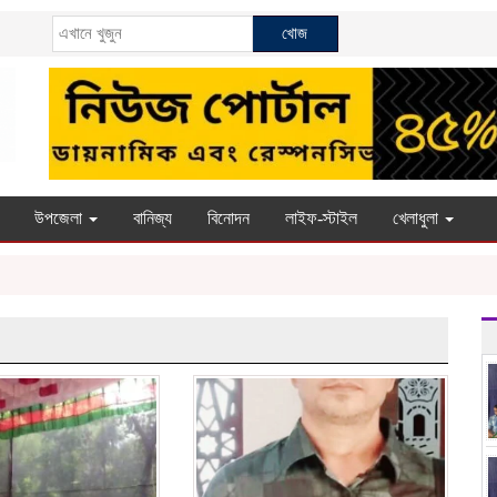
খোজ
উপজেলা
বানিজ্য
বিনোদন
লাইফ-স্টাইল
খেলাধুলা