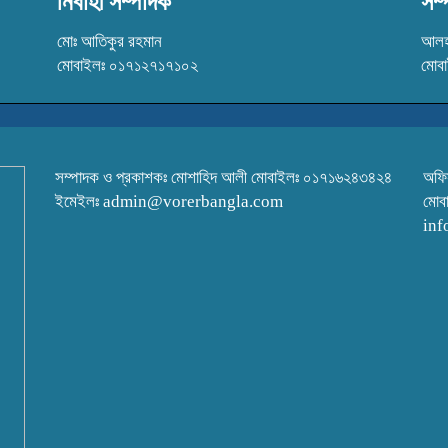
নির্বাহী সম্পাদক
সম্
মোঃ আতিকুর রহমান
আলহা
মোবাইলঃ ০১৭১২৭১৭১০২
মোব
সম্পাদক ও প্রকাশকঃ মোশাহিদ আলী মোবাইলঃ ০১৭১৬২৪৩৪২৪
অফি
ইমেইলঃ admin@vorerbangla.com
মোব
inf