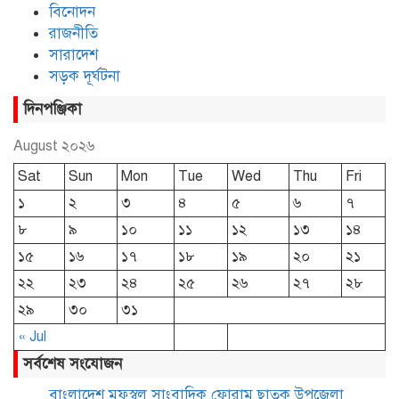
বিনোদন
রাজনীতি
সারাদেশ
সড়ক দূর্ঘটনা
দিনপঞ্জিকা
August ২০২৬
Sat
Sun
Mon
Tue
Wed
Thu
Fri
১
২
৩
৪
৫
৬
৭
৮
৯
১০
১১
১২
১৩
১৪
১৫
১৬
১৭
১৮
১৯
২০
২১
২২
২৩
২৪
২৫
২৬
২৭
২৮
২৯
৩০
৩১
« Jul
সর্বশেষ সংযোজন
বাংলাদেশ মফস্বল সাংবাদিক ফোরাম ছাতক উপজেলা