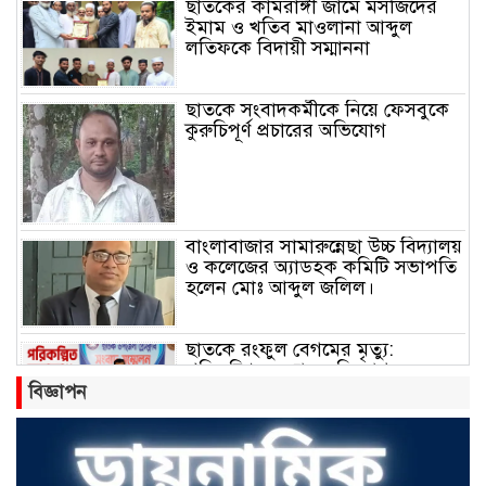
ছাতকের কামরাঙ্গী জামে মসজিদের
ইমাম ও খতিব মাওলানা আব্দুল
লতিফকে বিদায়ী সম্মাননা
ছাতকে সংবাদকর্মীকে নিয়ে ফেসবুকে
কুরুচিপূর্ণ প্রচারের অভিযোগ
বাংলাবাজার সামারুন্নেছা উচ্চ বিদ্যালয়
ও কলেজের অ্যাডহক কমিটি সভাপতি
হলেন মোঃ আব্দুল জলিল।
ছাতকে রংফুল বেগমের মৃত্যু:
পরিকল্পিত হত্যার অভিযোগ তুলে
সংবাদ সম্মেলন
বিজ্ঞাপন
ছাতকে ৫৩ কোটি ৭১ লাখ টাকার
পৌর বাজেট ঘোষণা