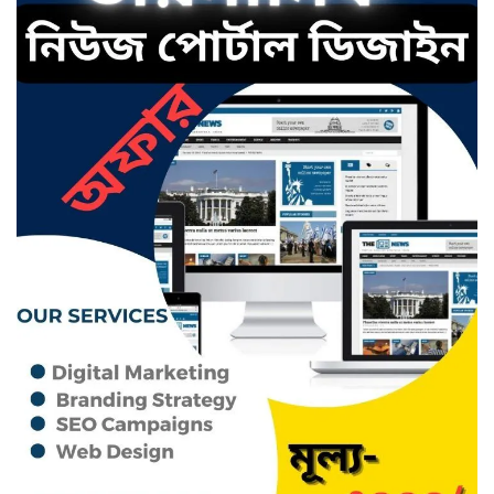
হাজী কমর আলী উচ্চ বিদ্যালয় ও
কলেজের এডহক কমিটির সভাপতি
গোলাম মাহমুদ আজম
ছাতক উপজেলা প্রেসক্লাবে লেখক
মাওলানা শামীম আহমদের মতবিনিময়
ছাতকে রাজমিস্ত্রী নিখোঁজ, থানায়
অভিযোগ
ছাতকে সড়ক নির্মাণে অনিয়ম,প্রতিবাদ
করায় হামলা, আহত ১৬