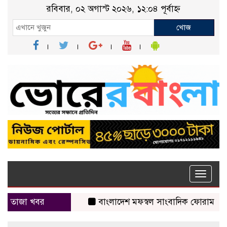
রবিবার, ০২ অগাস্ট ২০২৬, ১২:০৪ পূর্বাহ্ন
খোজ
Toggle
naviga
তাজা খবর
বাংলাদেশ মফস্বল সাংবাদিক ফোরাম ছাতক 