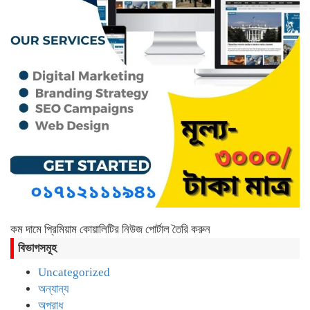
ছাতকে ৫৩ কোটি ৭১ লাখ টাকার পৌর বাজেট
ঘোষণা
হাজী কমর আলী উচ্চ বিদ্যালয় ও কলেজের
এডহক কমিটির সভাপতি গোলাম মাহমুদ আজম
কম দামে প্রিমিয়াম কোয়ালিটির নিউজ পোর্টাল তৈরি করুন
বিভাগসমূহ
Uncategorized
অন্যান্য
অপরাধ