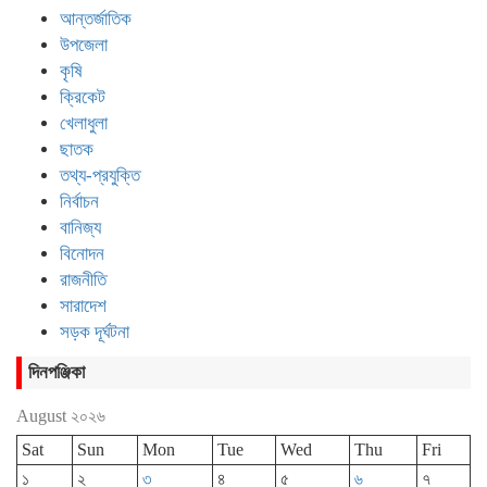
আন্তর্জাতিক
উপজেলা
কৃষি
ক্রিকেট
খেলাধুলা
ছাতক
তথ্য-প্রযুক্তি
নির্বাচন
বানিজ্য
বিনোদন
রাজনীতি
সারাদেশ
সড়ক দূর্ঘটনা
দিনপঞ্জিকা
August ২০২৬
Sat
Sun
Mon
Tue
Wed
Thu
Fri
১
২
৩
৪
৫
৬
৭