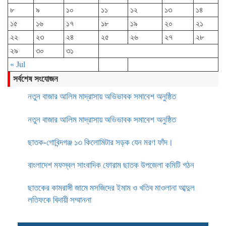
৮
৯
১০
১১
১২
১৩
১৪
১৫
১৬
১৭
১৮
১৯
২০
২১
২২
২৩
২৪
২৫
২৬
২৭
২৮
২৯
৩০
৩১
« Jul
সর্বশেষ সংযোজন
নতুন বাজার আলিম মাদ্রাসায় অভিভাবক সমাবেশ অনুষ্ঠিত
নতুন বাজার আলিম মাদ্রাসায় অভিভাবক সমাবেশ অনুষ্ঠিত
ছাতক-গোবিন্দগঞ্জ ১৩ কিলোমিটার সড়ক যেন মরণ ফাঁদ।
বাংলাদেশ মফস্বল সাংবাদিক ফোরাম ছাতক উপজেলা কমিটি গঠন
ছাতকের কামরাঙ্গী জামে মসজিদের ইমাম ও খতিব মাওলানা আব্দুল
লতিফকে বিদায়ী সম্মাননা